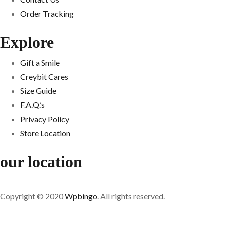
Order Tracking
Explore
Gift a Smile
Creybit Cares
Size Guide
F.A.Q.’s
Privacy Policy
Store Location
our location
Copyright © 2020
Wpbingo
. All rights reserved.