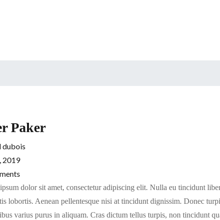
er Paker
 dubois
7, 2019
ments
psum dolor sit amet, consectetur adipiscing elit. Nulla eu tincidunt li
is lobortis. Aenean pellentesque nisi at tincidunt dignissim. Donec turpis
ibus varius purus in aliquam. Cras dictum tellus turpis, non tincidunt