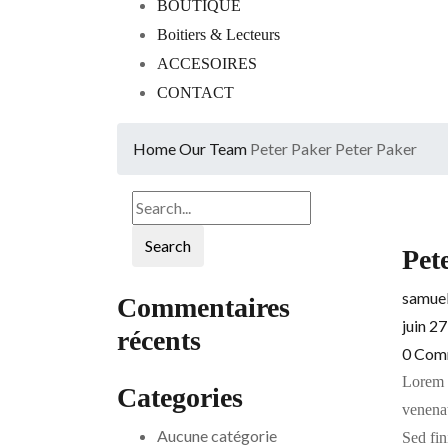
BOUTIQUE
Boitiers & Lecteurs
ACCESOIRES
CONTACT
Home
Our Team
Peter Paker
Peter Paker
Search
Pet
samuel
Commentaires
juin 2
récents
0
Com
Lorem i
Categories
venenat
Aucune catégorie
Sed fin