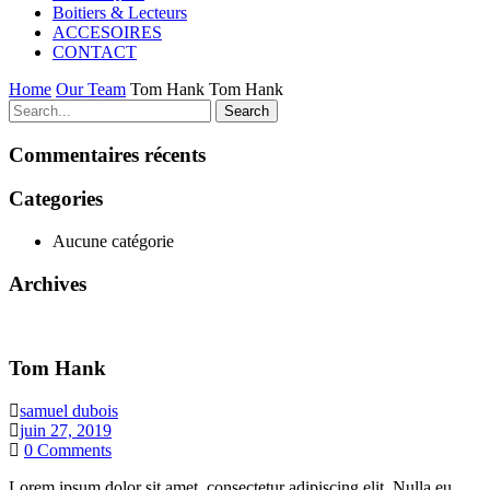
Boitiers & Lecteurs
ACCESOIRES
CONTACT
Home
Our Team
Tom Hank
Tom Hank
Search
Commentaires récents
Categories
Aucune catégorie
Archives
Tom Hank
samuel dubois
juin 27, 2019
0
Comments
Lorem ipsum dolor sit amet, consectetur adipiscing elit. Nulla eu