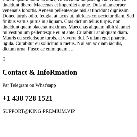
tincidunt libero. Maecenas et imperdiet augue. Duis ullamcorper
venenatis lobortis. Aenean pellentesque nisi at tincidunt dignissim.
Donec turpis odio, feugiat at lacus ut, ultricies consectetur diam. Sed
finibus varius purus in aliquam. Cras dictum tellus turpis, non
tincidunt quam placerat maximus. Maecenas aliquam nibh sit amet
mi vestibulum pellentesque eu at ante. Curabitur at aliquam diam.
Mauris eu scelerisque turpis, at viverra dui. Nullam eget pharetra
ligula. Curabitur eu sollicitudin metus. Nullam ac diam iaculis,
dictum urna. Fusce ac enim quam….
Contact & InfoRmation
Par Telegram ou What’sapp
+1 438 728 1521
SUPPORT@KING-PREMIUM.VIP