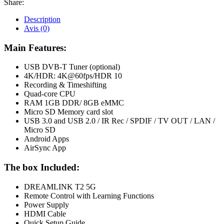
Share:
Description
Avis (0)
Main Features:
USB DVB-T Tuner (optional)
4K/HDR: 4K@60fps/HDR 10
Recording & Timeshifting
Quad-core CPU
RAM 1GB DDR/ 8GB eMMC
Micro SD Memory card slot
USB 3.0 and USB 2.0 / IR Rec / SPDIF / TV OUT / LAN /
Micro SD
Android Apps
AirSync App
The box Included:
DREAMLINK T2 5G
Remote Control with Learning Functions
Power Supply
HDMI Cable
Quick Setup Guide